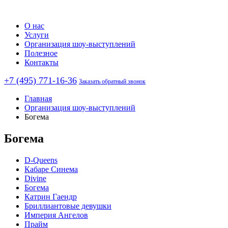
О нас
Услуги
Организация шоу-выступлений
Полезное
Контакты
+7 (495) 771-16-36
Заказать обратный звонок
Главная
Организация шоу-выступлений
Богема
Богема
D-Queens
Кабаре Синема
Divine
Богема
Катрин Гаендр
Бриллиантовые девушки
Империя Ангелов
Прайм