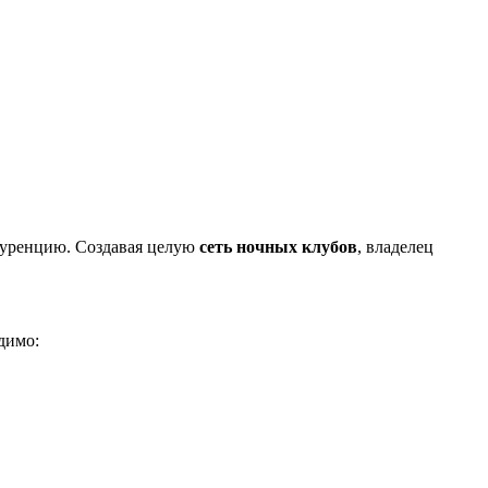
куренцию. Создавая целую
сеть ночных клубов
, владелец
димо: